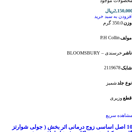
صولات موجود
2,150,0
ریال
زودن به سبد خرید
ن
350.0 گرم
P.H Collin
لف
شر
خرسندی – BLOOMSBURY
2119678
بک
ع جلد
شمیز
ع
وزیری
اهده سریع
10 اصل اساسی زوج درمانی اثر بخش ( جولی شوارتز