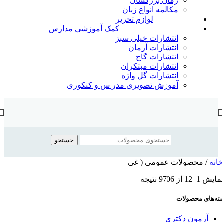
رمان بزرگسال
مکالمه انواع زبان
لوازم تحریر
کمک آموزشی مدارس
انتشارات خیلی سبز
انتشارات آرمان
انتشارات گاج
انتشارات مبتکران
انتشارات گل واژه
آموزش تصویری مدراس و کنکوری
جستجو
نه
/
محصولات عمومی ( غی
12 از 9706 نتیجه
‌های محصولات
آزمون دکتری