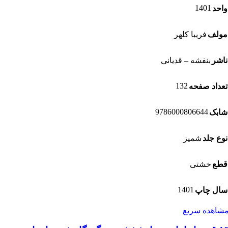
1401
حد
لف
فریبا کلهر
شر
بنفشه – قدیانی
132
داد صفحه
9786000806644
بک
ع جلد
شمیز
ع
خشتی
1401
ل چاپ
اهده سریع