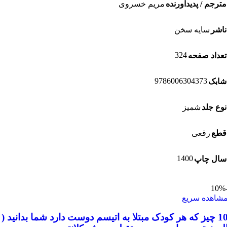
رجم / پدیدآورنده
مریم خسروی
شر
سایه سخن
324
داد صفحه
9786006304373
بک
ع جلد
شمیز
ع
رقعی
1400
ل چاپ
اهده سریع
10 چیز که هر کودک مبتلا به اتیسم دوست دارد شما بدانید (