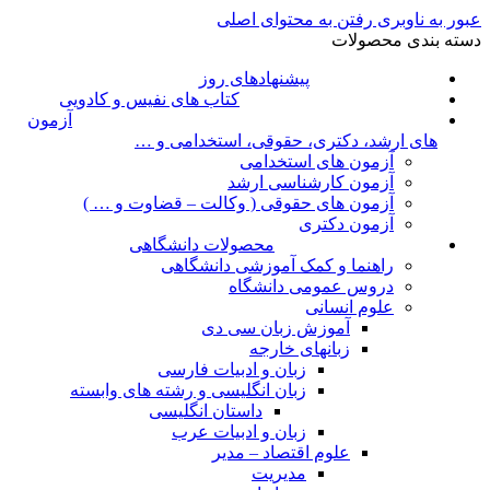
بور به ناوبری
رفتن به محتوای اصلی
سته بندی محصولات
پیشنهادهای روز
کتاب های نفیس و کادویی
آزمون
های ارشد، دکتری، حقوقی، استخدامی و …
آزمون های استخدامی
آزمون کارشناسی ارشد
آزمون های حقوقی ( وکالت – قضاوت و … )
آزمون دکتری
محصولات دانشگاهی
راهنما و کمک آموزشی دانشگاهی
دروس عمومی دانشگاه
علوم انسانی
آموزش زبان سی دی
زبانهای خارجه
زبان و ادبیات فارسی
زبان انگلیسی و رشته های وابسته
داستان انگلیسی
زبان و ادبیات عرب
علوم اقتصاد – مدیر
مدیریت