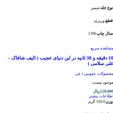
ع جلد
شمیز
ع
وزیری
1396
ل چاپ
اهده سریع
10 دقیقه و 38 ثانیه در این دنیای عجیب ( الیف شافاک –
ی سلامی )
صولات عمومی ( غی
جود نیست
520,0
ریال
لاعات بیشتر
ن
350.0 گرم