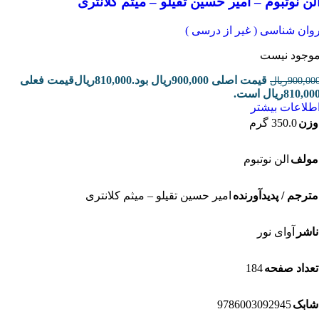
ن نوتبوم – امیر حسین تقیلو – میثم کلانتری
ان شناسی ( غیر از درسی )
جود نیست
قیمت اصلی 900,000ریال بود.
810,000
ریال
قیمت فعلی
900,
ریال
81ریال است.
لاعات بیشتر
ن
350.0 گرم
لف
الن نوتبوم
رجم / پدیدآورنده
امیر حسین تقیلو – میثم کلانتری
شر
آوای نور
184
داد صفحه
9786003092945
بک