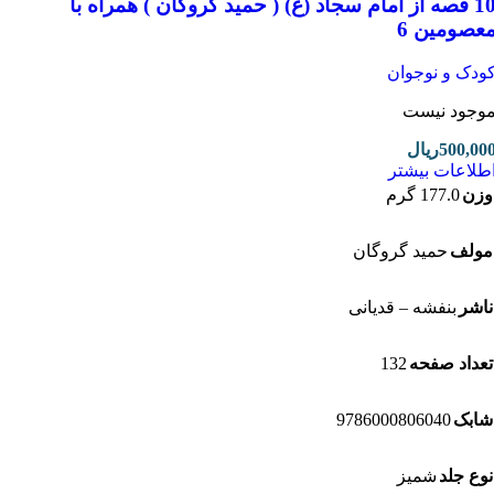
10 قصه از امام سجاد (ع) ( حمید گروگان ) همراه با
صومین 6
دک و نوجوان
جود نیست
500,0
ریال
لاعات بیشتر
ن
177.0 گرم
لف
حمید گروگان
شر
بنفشه – قدیانی
132
داد صفحه
9786000806040
بک
ع جلد
شمیز