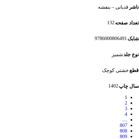
شر
قدیانی – بنفشه
132
داد صفحه
9786000806491
بک
ع جلد
شمیز
ع
خشتی کوچک
1402
ل چاپ
1
2
3
4
…
807
808
809