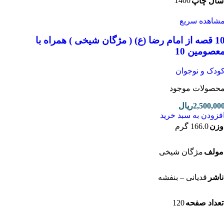
1400
ل چاپ
اهده سریع
10 قصه از امام رضا (ع) ( مژگان شیخی ) همراه با
صومین 10
دک و نوجوان
صولات موجود
2,500,0
ریال
زودن به سبد خرید
ن
166.0 گرم
لف
مژگان شیخی
شر
قدیانی – بنفشه
120
داد صفحه