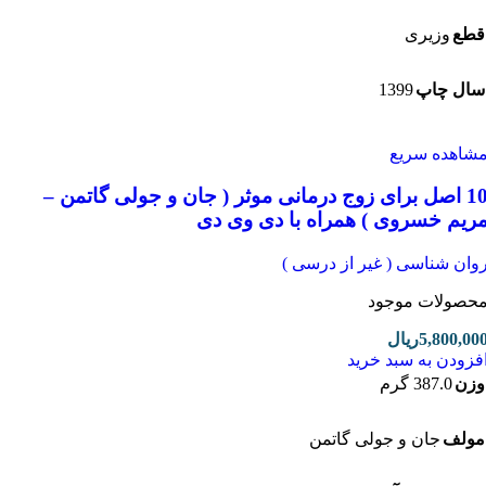
ع
وزیری
1399
ل چاپ
اهده سریع
10 اصل برای زوج درمانی موثر ( جان و جولی گاتمن –
یم خسروی ) همراه با دی وی دی
ان شناسی ( غیر از درسی )
صولات موجود
5,800,0
ریال
زودن به سبد خرید
ن
387.0 گرم
لف
جان و جولی گاتمن