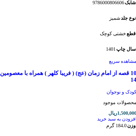
9786000806606
بک
ع جلد
شمیز
ع
خشتی کوچک
1401
ل چاپ
اهده سریع
10 قصه از امام زمان (عج) ( فریبا کلهر ) همراه با معصومین
دک و نوجوان
صولات موجود
1,500,0
ریال
زودن به سبد خرید
ن
184.0 گرم