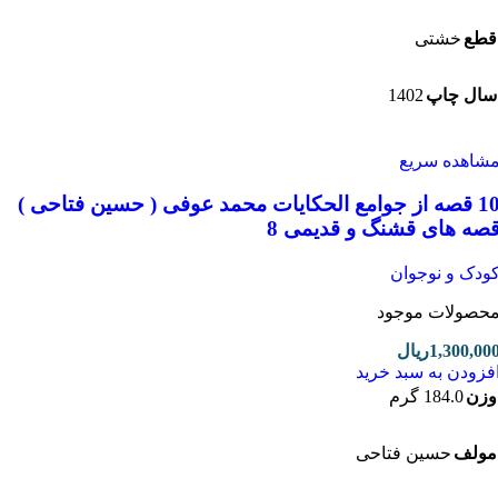
ع
خشتی
1402
ل چاپ
اهده سریع
10 قصه از جوامع الحکایات محمد عوفی ( حسین فتاحی )
ه های قشنگ و قدیمی 8
دک و نوجوان
صولات موجود
1,300,0
ریال
زودن به سبد خرید
ن
184.0 گرم
لف
حسین فتاحی