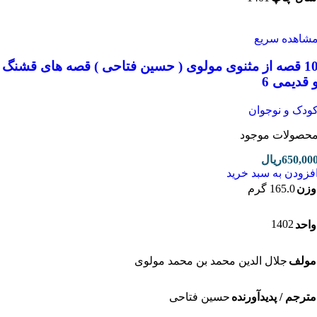
اهده سریع
10 قصه از مثنوی مولوی ( حسین فتاحی ) قصه های قشنگ
قدیمی 6
دک و نوجوان
صولات موجود
650,0
ریال
زودن به سبد خرید
ن
165.0 گرم
1402
حد
لف
جلال الدین محمد بن محمد مولوی
رجم / پدیدآورنده
حسین فتاحی