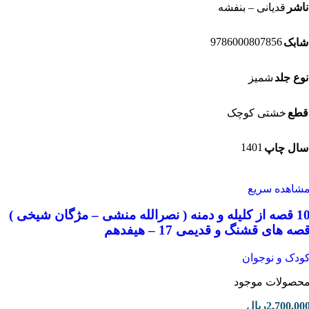
شر
قدیانی – بنفشه
9786000807856
بک
ع جلد
شمیز
ع
خشتی کوچک
1401
ل چاپ
اهده سریع
10 قصه از کلیله و دمنه ( نصرالله منشی – مژگان شیخی )
 های قشنگ و قدیمی 17 – هیفدهم
دک و نوجوان
صولات موجود
2,700,0
ریال