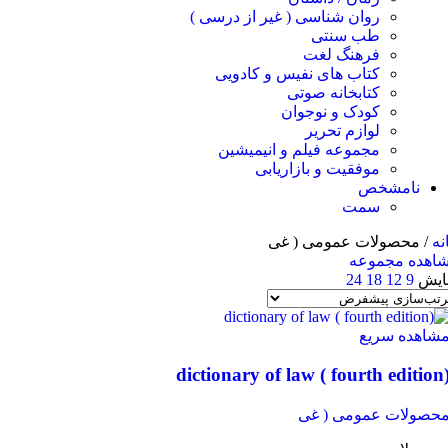
روان شناسی ( غیر از درسی )
طب سنتی
فرهنگ لغت
کتاب های نفیس و کادویی
کتابخانه صوتی
کودک و نوجوان
لوازم تحریر
مجموعه فیلم و انیمیشین
موفقیت و بازاریابی
نامشخص
سمت
ه
/
محصولات عمومی ( غی
هده مجموعه
یش
9
12
18
24
اهده سریع
صولات عمومی ( غی