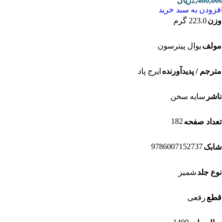
2,460,0
ریال
زودن به سبد خرید
ن
223.0 گرم
لف
یوال پیترسون
رجم / پدیدآورنده
ایرج پاد
شر
سایه سخن
182
داد صفحه
9786007152737
بک
ع جلد
شمیز
ع
رقعی