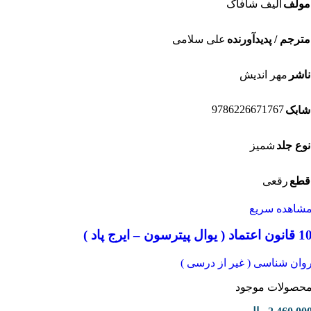
لف
الیف شافاک
رجم / پدیدآورنده
علی سلامی
شر
مهر اندیش
9786226671767
بک
ع جلد
شمیز
ع
رقعی
اهده سریع
– ایرج پاد )
ان شناسی ( غیر از درسی )
صولات موجود