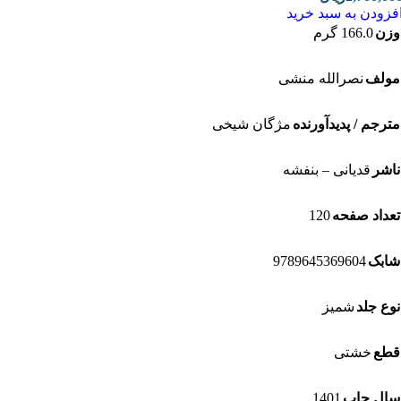
زودن به سبد خرید
ن
166.0 گرم
لف
نصرالله منشی
رجم / پدیدآورنده
مژگان شیخی
شر
قدیانی – بنفشه
120
داد صفحه
9789645369604
بک
ع جلد
شمیز
ع
خشتی
1401
ل چاپ