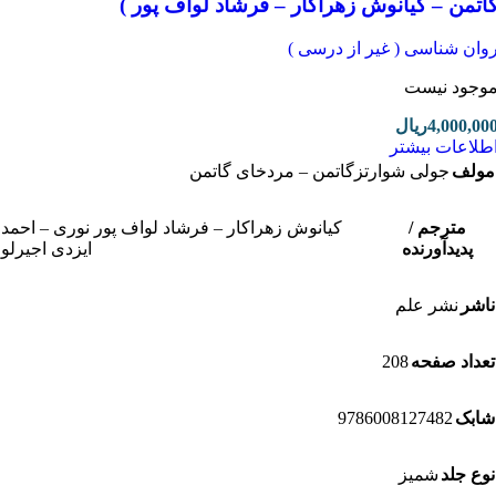
تمن – کیانوش زهراکار – فرشاد لواف پور )
ان شناسی ( غیر از درسی )
جود نیست
4,000,0
ریال
لاعات بیشتر
لف
جولی شوارتزگاتمن – مردخای گاتمن
مترجم /
کیانوش زهراکار – فرشاد لواف پور نوری – احمد
پدیدآورنده
ایزدی اجیرلو
شر
نشر علم
208
داد صفحه
9786008127482
بک
ع جلد
شمیز