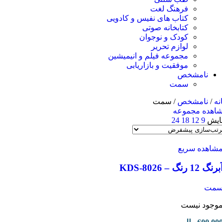
فرهنگ لغت
کتاب های نفیس و کادویی
کتابخانه صوتی
کودک و نوجوان
لوازم تحریر
مجموعه فیلم و انیمیشین
موفقیت و بازاریابی
نامشخص
سمت
نه
/
نامشخص
/
سمت
اهده مجموعه
ایش
9
12
18
24
شاهده سریع
برنگ 12 رنگ – KDS-8026
مت
وجود نیست