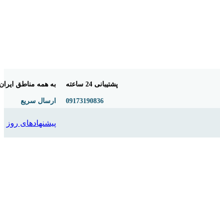
پشتیبانی 24 ساعته
به همه مناطق ایران
09173190836
ارسال سریع
پیشنهادهای روز