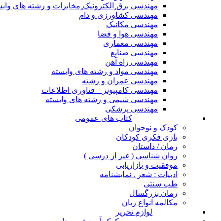
مهندسی برق ٍالکترونیک ٍمخابرات و رشته های واب
مهندسی کشاورزی و دام
مهندسی مکانیک
مهندسی هوا و فضا
مهندسی معماری
مهندسی صنایع
مهندسی راه آهن
مهندسی مواد و رشته های وابسته
مهندسی عمران و رشته
مهندسی کامپیوتر – فناوری اطلاعات
مهندسی شیمی و رشته های وابسته
مهندسی پزشکی
کتاب های عمومی
کودک و نوجوان
بازی فکری کودکان
رمان / داستان
روان شناسی ( غیر از درسی )
موفقیت و بازاریابی
ادبیات : شعر . نمایشنامه
طب سنتی
رمان بزرگسال
مکالمه انواع زبان
لوازم تحریر