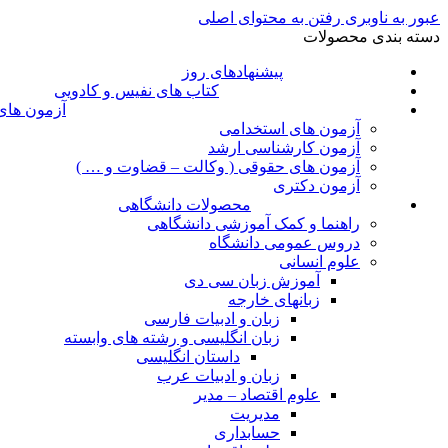
عبور به ناوبری
رفتن به محتوای اصلی
دسته بندی محصولات
پیشنهادهای روز
کتاب های نفیس و کادویی
آزمون های
آزمون های استخدامی
آزمون کارشناسی ارشد
آزمون های حقوقی ( وکالت – قضاوت و … )
آزمون دکتری
محصولات دانشگاهی
راهنما و کمک آموزشی دانشگاهی
دروس عمومی دانشگاه
علوم انسانی
آموزش زبان سی دی
زبانهای خارجه
زبان و ادبیات فارسی
زبان انگلیسی و رشته های وابسته
داستان انگلیسی
زبان و ادبیات عرب
علوم اقتصاد – مدیر
مدیریت
حسابداری